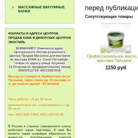
перед публикац
МАССАЖНЫЕ ВАКУУМНЫЕ
БАНКИ
Сопутствующие товары
КОНТАКТЫ И АДРЕСА ЦЕНТРОВ
ПРОДАЖ КАМА И ДИЛЕРСКИХ ЦЕНТРОВ
ЭКОСТИЛЬ
ВНИМАНИЕ!!! Изменился адрес
Центрального Оптово-розничного
Центра Продаж Магазина для мастеров
Профессиональное масло
по массажу КАМА в г. Санкт-Петербург:
массажа Пальмов...
теперь по адресу улица Чугунная
14.Отгрузка по предварительному звонку
1150 руб
89650511729, 89215687658
Выход со станции м. Выборгская на ул.
Чугунная, через переход. От выхода из
м. до нашего здания - 50 метров!
Часы работы: с 9 до 18 пн-пт,
дополнительно (по согласованию) с 7 до
20
пн-пт.
тел. 8921-568-7-658, 8921-427-55-38
В России и странах таможенного союза
работают наши партнёры. К ним Вы
можете также напрямую обратиться по
вопросам приобретения товаров