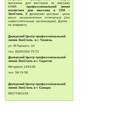
магазина для мастеров по массажу
КАМА -
профессиональной линии
косметики для массажа и СПА -
ЭкоСтиль
. В дилерских центрах цены
могут незначительно отличаться (это
самостоятельные организации). Далее -
по алфавиту.
Дилерский Центр профессиональной
линии ЭкоСтиль в г. Тюмень
ул. М.Горького, 10
тел. 8(3452)54-75-72
Дилерский Центр профессиональной
линии ЭкоСтиль в г. Саратов
Мичурина 144/148
тел.
58-74-58
Дилерский Центр профессиональной
линии ЭкоСтиль в г. Самара
89277462104