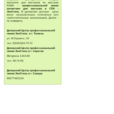
магазина для мастеров по массажу
КАМА -
профессиональной линии
косметики для массажа и СПА -
ЭкоСтиль
. В дилерских центрах цены
могут незначительно отличаться (это
самостоятельные организации). Далее -
по алфавиту.
Дилерский Центр профессиональной
линии ЭкоСтиль в г. Тюмень
ул. М.Горького, 10
тел. 8(3452)54-75-72
Дилерский Центр профессиональной
линии ЭкоСтиль в г. Саратов
Мичурина 144/148
тел.
58-74-58
Дилерский Центр профессиональной
линии ЭкоСтиль в г. Самара
89277462104