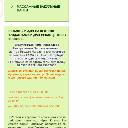
МАССАЖНЫЕ ВАКУУМНЫЕ
БАНКИ
КОНТАКТЫ И АДРЕСА ЦЕНТРОВ
ПРОДАЖ КАМА И ДИЛЕРСКИХ ЦЕНТРОВ
ЭКОСТИЛЬ
ВНИМАНИЕ!!! Изменился адрес
Центрального Оптово-розничного
Центра Продаж Магазина для мастеров
по массажу КАМА в г. Санкт-Петербург:
теперь по адресу улица Чугунная
14.Отгрузка по предварительному звонку
89650511729, 89215687658
Выход со станции м. Выборгская на ул.
Чугунная, через переход. От выхода из
м. до нашего здания - 50 метров!
Часы работы: с 9 до 18 пн-пт,
дополнительно (по согласованию) с 7 до
20
пн-пт.
тел. 8921-568-7-658, 8921-427-55-38
В России и странах таможенного союза
работают наши партнёры. К ним Вы
можете также напрямую обратиться по
вопросам приобретения товаров