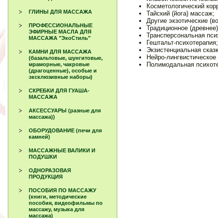
Косметологический кор
ГЛИНЫ ДЛЯ МАССАЖА
Тайский (йога) массаж;
Другие экзотические (в
ПРОФЕССИОНАЛЬНЫЕ
Традиционное (древнее)
ЭФИРНЫЕ МАСЛА ДЛЯ
Трансперсональная пси
МАССАЖА "ЭкоСтиль"
Гештальт-психотерапия;
Экзистенциальная сказк
КАМНИ ДЛЯ МАССАЖА
Нейро-лингвистическое
(базальтовые, шунгитовые,
Полимодальная психоте
мраморные, чакровые
(драгоценные), особые и
эксклюзивные наборы)
СКРЕБКИ ДЛЯ ГУАША-
МАССАЖА
АКСЕССУАРЫ (разные для
массажа))
ОБОРУДОВАНИЕ (печи для
камней)
МАССАЖНЫЕ ВАЛИКИ И
ПОДУШКИ
ОДНОРАЗОВАЯ
ПРОДУКЦИЯ
ПОСОБИЯ ПО МАССАЖУ
(книги, методические
пособия, видеофильмы по
массажу, музыка для
массажа)