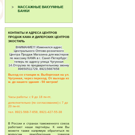
МАССАЖНЫЕ ВАКУУМНЫЕ
БАНКИ
КОНТАКТЫ И АДРЕСА ЦЕНТРОВ
ПРОДАЖ КАМА И ДИЛЕРСКИХ ЦЕНТРОВ
ЭКОСТИЛЬ
ВНИМАНИЕ!!! Изменился адрес
Центрального Оптово-розничного
Центра Продаж Магазина для мастеров
по массажу КАМА в г. Санкт-Петербург:
теперь по адресу улица Чугунная
14.Отгрузка по предварительному звонку
89650511729, 89215687658
Выход со станции м. Выборгская на ул.
Чугунная, через переход. От выхода из
м. до нашего здания - 50 метров!
Часы работы: с 9 до 18 пн-пт,
дополнительно (по согласованию) с 7 до
20
пн-пт.
тел. 8921-568-7-658, 8921-427-55-38
В России и странах таможенного союза
работают наши партнёры. К ним Вы
можете также напрямую обратиться по
вопросам приобретения товаров