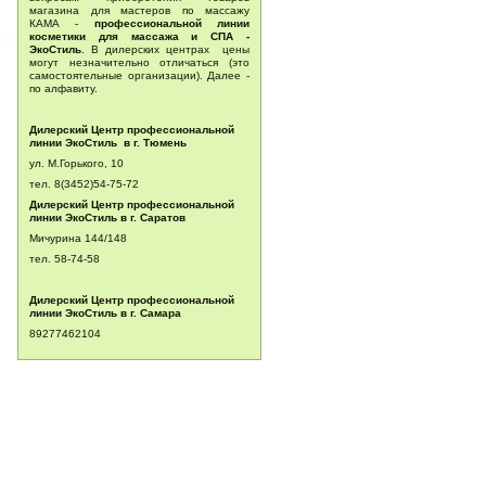
магазина для мастеров по массажу
КАМА -
профессиональной линии
косметики для массажа и СПА -
ЭкоСтиль
. В дилерских центрах цены
могут незначительно отличаться (это
самостоятельные организации). Далее -
по алфавиту.
Дилерский Центр профессиональной
линии ЭкоСтиль в г. Тюмень
ул. М.Горького, 10
тел. 8(3452)54-75-72
Дилерский Центр профессиональной
линии ЭкоСтиль в г. Саратов
Мичурина 144/148
тел.
58-74-58
Дилерский Центр профессиональной
линии ЭкоСтиль в г. Самара
89277462104