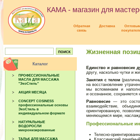
КАМА - магазин для мастер
Обратная
Доставка
Оптовы
связь
покупател
Жизненная пози
Каталог
Единство и равновесие д
другу, насколько чутки и 
ПРОФЕССИОНАЛЬНЫЕ
Занятия с телом
(различн
МАСЛА ДЛЯ МАССАЖА
"ЭкоСтиль"
на восстановление утрачен
мы вспоминаем и наполн
АКЦИЯ МЕСЯЦА
и осознанное, сохраняется 
Равновесие
— это состоя
CONCEPT COSINESS
профессиональные основы
взаимодействие, объеди
ЭкоСтиль в
ориентированную, позволяе
индивидуальном формате
меняющемся мире, наслажда
НАТУРАЛЬНЫЕ
Профессиональные ин
ВОДОРОСЛИ
микронизированные
Телесно-ориентированн
Классический лечебный
ТАЛЬК ДЛЯ МАССАЖА