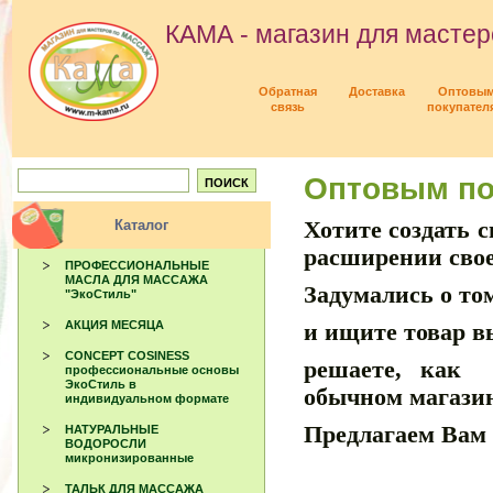
КАМА - магазин для мастер
Обратная
Доставка
Оптовы
связь
покупател
Оптовым по
Хотите создать 
Каталог
расширении свое
ПРОФЕССИОНАЛЬНЫЕ
МАСЛА ДЛЯ МАССАЖА
Задумались о то
"ЭкоСтиль"
АКЦИЯ МЕСЯЦА
и ищите товар в
CONCEPT COSINESS
решаете, как 
профессиональные основы
ЭкоСтиль в
обычном магази
индивидуальном формате
Предлагаем Вам 
НАТУРАЛЬНЫЕ
ВОДОРОСЛИ
микронизированные
ТАЛЬК ДЛЯ МАССАЖА