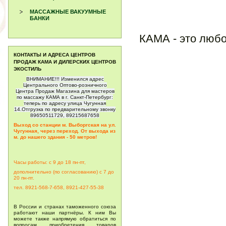
МАССАЖНЫЕ ВАКУУМНЫЕ
БАНКИ
КАМА - это любов
КОНТАКТЫ И АДРЕСА ЦЕНТРОВ
ПРОДАЖ КАМА И ДИЛЕРСКИХ ЦЕНТРОВ
ЭКОСТИЛЬ
ВНИМАНИЕ!!! Изменился адрес
Центрального Оптово-розничного
Центра Продаж Магазина для мастеров
по массажу КАМА в г. Санкт-Петербург:
теперь по адресу улица Чугунная
14.Отгрузка по предварительному звонку
89650511729, 89215687658
Выход со станции м. Выборгская на ул.
Чугунная, через переход. От выхода из
м. до нашего здания - 50 метров!
Часы работы: с 9 до 18 пн-пт,
дополнительно (по согласованию) с 7 до
20
пн-пт.
тел. 8921-568-7-658, 8921-427-55-38
В России и странах таможенного союза
работают наши партнёры. К ним Вы
можете также напрямую обратиться по
вопросам приобретения товаров