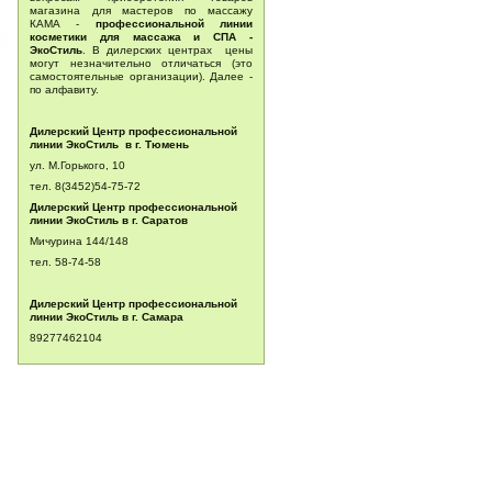
магазина для мастеров по массажу
КАМА -
профессиональной линии
косметики для массажа и СПА -
ЭкоСтиль
. В дилерских центрах цены
могут незначительно отличаться (это
самостоятельные организации). Далее -
по алфавиту.
Дилерский Центр профессиональной
линии ЭкоСтиль в г. Тюмень
ул. М.Горького, 10
тел. 8(3452)54-75-72
Дилерский Центр профессиональной
линии ЭкоСтиль в г. Саратов
Мичурина 144/148
тел.
58-74-58
Дилерский Центр профессиональной
линии ЭкоСтиль в г. Самара
89277462104