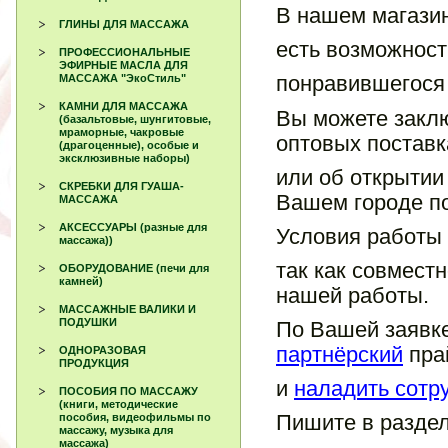
В нашем магази
ГЛИНЫ ДЛЯ МАССАЖА
есть возможно
ПРОФЕССИОНАЛЬНЫЕ
ЭФИРНЫЕ МАСЛА ДЛЯ
понравившегося
МАССАЖА "ЭкоСтиль"
КАМНИ ДЛЯ МАССАЖА
Вы можете заклю
(базальтовые, шунгитовые,
мраморные, чакровые
оптовых поставк
(драгоценные), особые и
эксклюзивные наборы)
или об открытии
СКРЕБКИ ДЛЯ ГУАША-
Вашем городе п
МАССАЖА
АКСЕССУАРЫ (разные для
Условия работы 
массажа))
так как совмест
ОБОРУДОВАНИЕ (печи для
камней)
нашей работы.
МАССАЖНЫЕ ВАЛИКИ И
ПОДУШКИ
По Вашей заявк
партнёрский
пра
ОДНОРАЗОВАЯ
ПРОДУКЦИЯ
и
наладить сотр
ПОСОБИЯ ПО МАССАЖУ
(книги, методические
Пишите в раздел
пособия, видеофильмы по
массажу, музыка для
массажа)