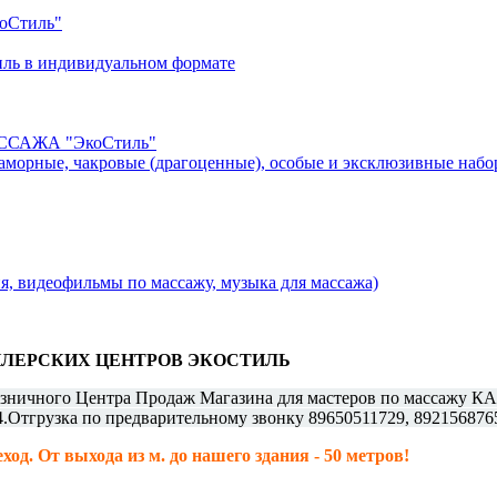
Стиль"
ь в индивидуальном формате
АЖА "ЭкоСтиль"
рные, чакровые (драгоценные), особые и эксклюзивные набо
видеофильмы по массажу, музыка для массажа)
ИЛЕРСКИХ ЦЕНТРОВ ЭКОСТИЛЬ
ичного Центра Продаж Магазина для мастеров по массажу КАМА 
4.Отгрузка по предварительному звонку 89650511729, 892156876
ход. От выхода из м. до нашего здания - 50 метров!