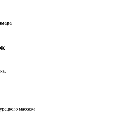
амара
аж
ка.
урецкого массажа.