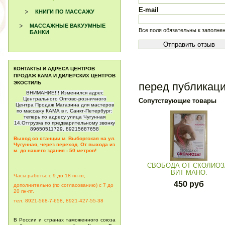
E-mail
КНИГИ ПО МАССАЖУ
МАССАЖНЫЕ ВАКУУМНЫЕ
Все поля обязательны к заполне
БАНКИ
КОНТАКТЫ И АДРЕСА ЦЕНТРОВ
ПРОДАЖ КАМА И ДИЛЕРСКИХ ЦЕНТРОВ
ЭКОСТИЛЬ
перед публикац
ВНИМАНИЕ!!! Изменился адрес
Центрального Оптово-розничного
Сопутствующие товары
Центра Продаж Магазина для мастеров
по массажу КАМА в г. Санкт-Петербург:
теперь по адресу улица Чугунная
14.Отгрузка по предварительному звонку
89650511729, 89215687658
Выход со станции м. Выборгская на ул.
Чугунная, через переход. От выхода из
м. до нашего здания - 50 метров!
СВОБОДА ОТ СКОЛИОЗ
ВИТ МАНО.
Часы работы: с 9 до 18 пн-пт,
450 руб
дополнительно (по согласованию) с 7 до
20
пн-пт.
тел. 8921-568-7-658, 8921-427-55-38
В России и странах таможенного союза