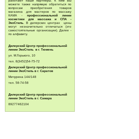
работают наши партнёры. К ним Вы
можете также напрямую обратиться по
вопросам приобретения товаров
магазина для мастеров по массажу
КАМА -
профессиональной линии
косметики для массажа и СПА -
ЭкоСтиль
. В дилерских центрах цены
могут незначительно отличаться (это
самостоятельные организации). Далее -
по алфавиту.
Дилерский Центр профессиональной
линии ЭкоСтиль в г. Тюмень
ул. М.Горького, 10
тел. 8(3452)54-75-72
Дилерский Центр профессиональной
линии ЭкоСтиль в г. Саратов
Мичурина 144/148
тел.
58-74-58
Дилерский Центр профессиональной
линии ЭкоСтиль в г. Самара
89277462104