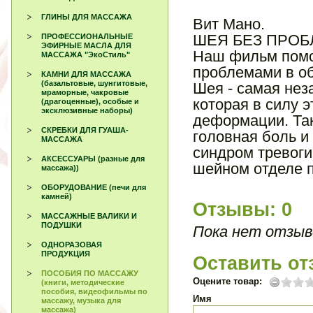
ГЛИНЫ ДЛЯ МАССАЖА
Вит Мано.
ШЕЯ БЕЗ ПРОБ
ПРОФЕССИОНАЛЬНЫЕ
ЭФИРНЫЕ МАСЛА ДЛЯ
Наш фильм помо
МАССАЖА "ЭкоСтиль"
проблемами в об
КАМНИ ДЛЯ МАССАЖА
(базальтовые, шунгитовые,
Шея - самая нез
мраморные, чакровые
которая в силу 
(драгоценные), особые и
эксклюзивные наборы)
деформации. Так
СКРЕБКИ ДЛЯ ГУАША-
головная боль и
МАССАЖА
синдром тревоги
АКСЕССУАРЫ (разные для
шейном отделе п
массажа))
ОБОРУДОВАНИЕ (печи для
камней)
Отзывы: 0
МАССАЖНЫЕ ВАЛИКИ И
ПОДУШКИ
Пока нет отзыв
ОДНОРАЗОВАЯ
ПРОДУКЦИЯ
Оставить от
ПОСОБИЯ ПО МАССАЖУ
Оцените товар:
(книги, методические
пособия, видеофильмы по
Имя
массажу, музыка для
массажа)