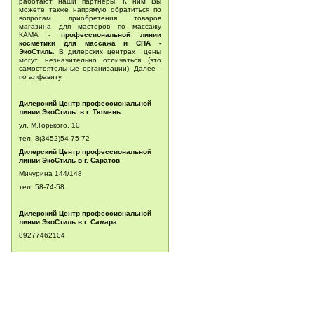
работают наши партнёры. К ним Вы
можете также напрямую обратиться по
вопросам приобретения товаров
магазина для мастеров по массажу
КАМА -
профессиональной линии
косметики для массажа и СПА -
ЭкоСтиль
. В дилерских центрах цены
могут незначительно отличаться (это
самостоятельные организации). Далее -
по алфавиту.
Дилерский Центр профессиональной
линии ЭкоСтиль в г. Тюмень
ул. М.Горького, 10
тел. 8(3452)54-75-72
Дилерский Центр профессиональной
линии ЭкоСтиль в г. Саратов
Мичурина 144/148
тел.
58-74-58
Дилерский Центр профессиональной
линии ЭкоСтиль в г. Самара
89277462104