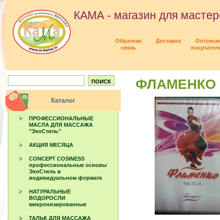
КАМА - магазин для мастер
Обратная
Доставка
Оптовы
связь
покупател
ФЛАМЕНКО ч
Каталог
ПРОФЕССИОНАЛЬНЫЕ
МАСЛА ДЛЯ МАССАЖА
"ЭкоСтиль"
АКЦИЯ МЕСЯЦА
CONCEPT COSINESS
профессиональные основы
ЭкоСтиль в
индивидуальном формате
НАТУРАЛЬНЫЕ
ВОДОРОСЛИ
микронизированные
ТАЛЬК ДЛЯ МАССАЖА