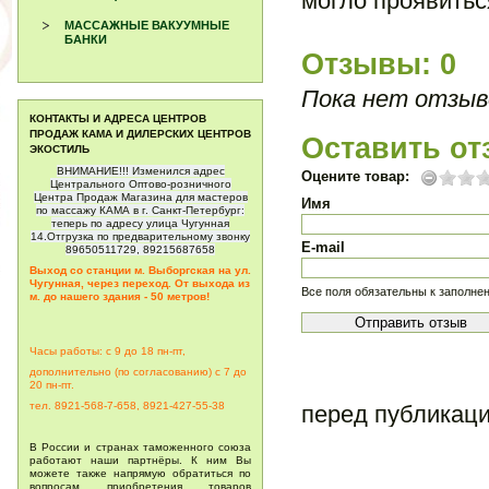
могло проявитьс
МАССАЖНЫЕ ВАКУУМНЫЕ
БАНКИ
Отзывы: 0
Пока нет отзыв
КОНТАКТЫ И АДРЕСА ЦЕНТРОВ
ПРОДАЖ КАМА И ДИЛЕРСКИХ ЦЕНТРОВ
Оставить от
ЭКОСТИЛЬ
ВНИМАНИЕ!!! Изменился адрес
Оцените товар:
Центрального Оптово-розничного
Центра Продаж Магазина для мастеров
Имя
по массажу КАМА в г. Санкт-Петербург:
теперь по адресу улица Чугунная
14.Отгрузка по предварительному звонку
E-mail
89650511729, 89215687658
Выход со станции м. Выборгская на ул.
Чугунная, через переход. От выхода из
Все поля обязательны к заполне
м. до нашего здания - 50 метров!
Часы работы: с 9 до 18 пн-пт,
дополнительно (по согласованию) с 7 до
20
пн-пт.
тел. 8921-568-7-658, 8921-427-55-38
перед публикац
В России и странах таможенного союза
работают наши партнёры. К ним Вы
можете также напрямую обратиться по
вопросам приобретения товаров