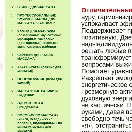
ГЛИНЫ ДЛЯ МАССАЖА
Отличительные
ауру, гармонизи
ПРОФЕССИОНАЛЬНЫЕ
ЭФИРНЫЕ МАСЛА ДЛЯ
успокаивает эфи
МАССАЖА "ЭкоСтиль"
Поддерживает п
КАМНИ ДЛЯ МАССАЖА
(базальтовые, шунгитовые,
позитивную. Дае
мраморные, чакровые
надындивидуаль
(драгоценные), особые и
эксклюзивные наборы)
решать любые пр
СКРЕБКИ ДЛЯ ГУАША-
трансформирует 
МАССАЖА
вопросами выжива
АКСЕССУАРЫ (разные для
Помогает уравно
массажа))
Разрешает эмоц
ОБОРУДОВАНИЕ (печи для
энергетическое 
камней)
чрезмерную акти
МАССАЖНЫЕ ВАЛИКИ И
ПОДУШКИ
духовную энерги
не хаотически. 
ОДНОРАЗОВАЯ
ПРОДУКЦИЯ
руками, давая в
ПОСОБИЯ ПО МАССАЖУ
свободно течь ч
(книги, методические
пособия, видеофильмы по
«я», отстранить
массажу, музыка для
массажа)