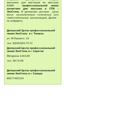
магазина для мастеров по массажу
КАМА -
профессиональной линии
косметики для массажа и СПА -
ЭкоСтиль
. В дилерских центрах цены
могут незначительно отличаться (это
самостоятельные организации). Далее -
по алфавиту.
Дилерский Центр профессиональной
линии ЭкоСтиль в г. Тюмень
ул. М.Горького, 10
тел. 8(3452)54-75-72
Дилерский Центр профессиональной
линии ЭкоСтиль в г. Саратов
Мичурина 144/148
тел.
58-74-58
Дилерский Центр профессиональной
линии ЭкоСтиль в г. Самара
89277462104