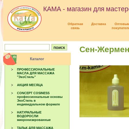
КАМА - магазин для мастер
Обратная
Доставка
Оптовы
связь
покупател
Сен-Жерме
Каталог
ПРОФЕССИОНАЛЬНЫЕ
МАСЛА ДЛЯ МАССАЖА
"ЭкоСтиль"
АКЦИЯ МЕСЯЦА
CONCEPT COSINESS
профессиональные основы
ЭкоСтиль в
индивидуальном формате
НАТУРАЛЬНЫЕ
ВОДОРОСЛИ
микронизированные
ТАЛЬК ДЛЯ МАССАЖА