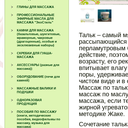
ГЛИНЫ ДЛЯ МАССАЖА
ПРОФЕССИОНАЛЬНЫЕ
ЭФИРНЫЕ МАСЛА ДЛЯ
МАССАЖА "ЭкоСтиль"
КАМНИ ДЛЯ МАССАЖА
Тальк – самый м
(базальтовые, шунгитовые,
мраморные, чакровые
рассыпающийся п
(драгоценные), особые и
эксклюзивные наборы)
перламутровым 
действие, поэто
СКРЕБКИ ДЛЯ ГУАША-
МАССАЖА
возрасту, его р
АКСЕССУАРЫ (разные для
впитывает влагу
массажа))
поры, удерживае
ОБОРУДОВАНИЕ (печи для
чистом виде и в
камней)
Массаж по тальк
МАССАЖНЫЕ ВАЛИКИ И
ПОДУШКИ
массаж по маслу
массажа,
если т
ОДНОРАЗОВАЯ
ПРОДУКЦИЯ
жирной угревато
ПОСОБИЯ ПО МАССАЖУ
методике Жаке.
(книги, методические
пособия, видеофильмы по
Сочетание таль
массажу, музыка для
массажа)