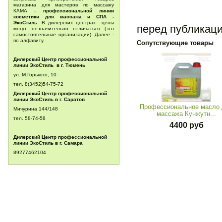
магазина для мастеров по массажу
КАМА -
профессиональной линии
косметики для массажа и СПА -
ЭкоСтиль
. В дилерских центрах цены
перед публикац
могут незначительно отличаться (это
самостоятельные организации). Далее -
по алфавиту.
Сопутствующие товары
Дилерский Центр профессиональной
линии ЭкоСтиль в г. Тюмень
ул. М.Горького, 10
тел. 8(3452)54-75-72
Дилерский Центр профессиональной
линии ЭкоСтиль в г. Саратов
Профессиональное масло
Мичурина 144/148
массажа Кунжутн...
тел.
58-74-58
4400 руб
Дилерский Центр профессиональной
линии ЭкоСтиль в г. Самара
89277462104