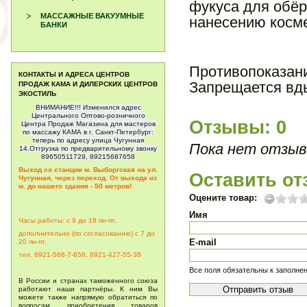
фукуса для обё
МАССАЖНЫЕ ВАКУУМНЫЕ
нанесению косм
БАНКИ
Противопоказани
КОНТАКТЫ И АДРЕСА ЦЕНТРОВ
Запрещается вды
ПРОДАЖ КАМА И ДИЛЕРСКИХ ЦЕНТРОВ
ЭКОСТИЛЬ
ВНИМАНИЕ!!! Изменился адрес
Центрального Оптово-розничного
Отзывы: 0
Центра Продаж Магазина для мастеров
по массажу КАМА в г. Санкт-Петербург:
теперь по адресу улица Чугунная
Пока нет отзыв
14.Отгрузка по предварительному звонку
89650511729, 89215687658
Выход со станции м. Выборгская на ул.
Оставить от
Чугунная, через переход. От выхода из
м. до нашего здания - 50 метров!
Оцените товар:
Имя
Часы работы: с 9 до 18 пн-пт,
дополнительно (по согласованию) с 7 до
E-mail
20
пн-пт.
тел. 8921-568-7-658, 8921-427-55-38
Все поля обязательны к заполне
В России и странах таможенного союза
работают наши партнёры. К ним Вы
можете также напрямую обратиться по
вопросам приобретения товаров