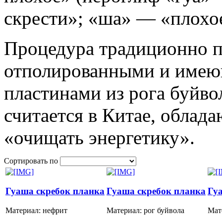
скрести»; «ша» — «плохое
Процедура традиционно п
отполированными и име
пластинами из рога буйво
считается в Китае, облад
«очищать энергетику».
Сортировать по
Гуаша скребок планка
Гуаша скребок планка
Гу
Материал: нефрит
Материал: рог буйвола
Мат