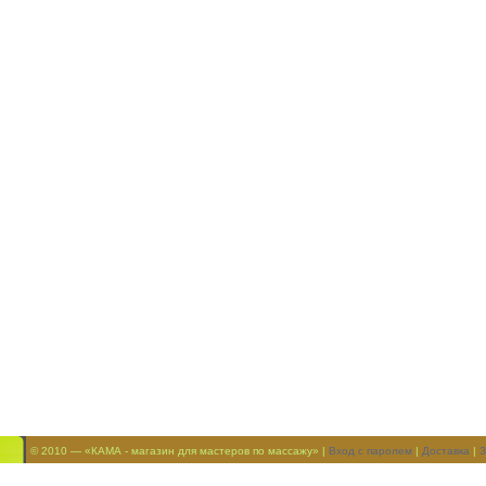
© 2010 — «КАМА - магазин для мастеров по массажу» |
Вход с паролем
|
Доставка
|
З