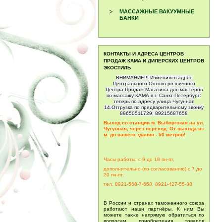
МАССАЖНЫЕ ВАКУУМНЫЕ
БАНКИ
КОНТАКТЫ И АДРЕСА ЦЕНТРОВ
ПРОДАЖ КАМА И ДИЛЕРСКИХ ЦЕНТРОВ
ЭКОСТИЛЬ
ВНИМАНИЕ!!! Изменился адрес
Центрального Оптово-розничного
Центра Продаж Магазина для мастеров
по массажу КАМА в г. Санкт-Петербург:
теперь по адресу улица Чугунная
14.Отгрузка по предварительному звонку
89650511729, 89215687658
Выход со станции м. Выборгская на ул.
Чугунная, через переход. От выхода из
м. до нашего здания - 50 метров!
Часы работы: с 9 до 18 пн-пт,
дополнительно (по согласованию) с 7 до
20
пн-пт.
тел. 8921-568-7-658, 8921-427-55-38
В России и странах таможенного союза
работают наши партнёры. К ним Вы
можете также напрямую обратиться по
вопросам приобретения товаров