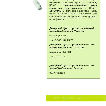
магазина для мастеров по массажу
КАМА -
профессиональной линии
косметики для массажа и СПА -
ЭкоСтиль
. В дилерских центрах цены
могут незначительно отличаться (это
самостоятельные организации). Далее -
по алфавиту.
Дилерский Центр профессиональной
линии ЭкоСтиль в г. Тюмень
ул. М.Горького, 10
тел. 8(3452)54-75-72
Дилерский Центр профессиональной
линии ЭкоСтиль в г. Саратов
Мичурина 144/148
тел.
58-74-58
Дилерский Центр профессиональной
линии ЭкоСтиль в г. Самара
89277462104
Тел: 8-921-568-76-58
8-921-427-55-38