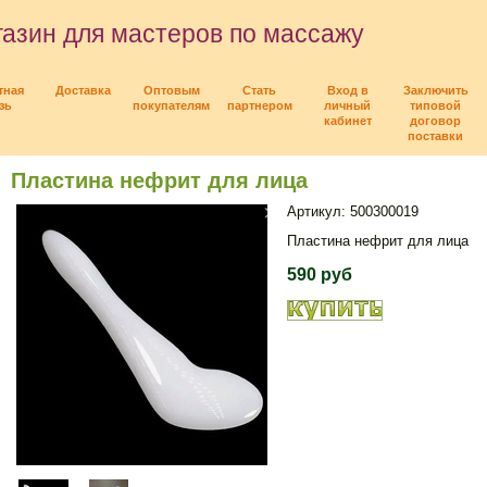
азин для мастеров по массажу
тная
Доставка
Оптовым
Стать
Вход в
Заключить
зь
покупателям
партнером
личный
типовой
кабинет
договор
поставки
Пластина нефрит для лица
Артикул: 500300019
Пластина нефрит для лица
590 руб