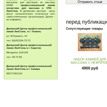
магазина для мастеров по массажу
КАМА -
профессиональной линии
косметики для массажа и СПА -
ЭкоСтиль
. В дилерских центрах цены
могут незначительно отличаться (это
самостоятельные организации). Далее -
по алфавиту.
перед публикац
Сопутствующие товары
Дилерский Центр профессиональной
линии ЭкоСтиль в г. Тюмень
ул. М.Горького, 10
тел. 8(3452)54-75-72
Дилерский Центр профессиональной
линии ЭкоСтиль в г. Саратов
Мичурина 144/148
тел.
58-74-58
НАБОР КАМНЕЙ ДЛЯ
МАССАЖА С НЕФРИТО
Дилерский Центр профессиональной
4900 руб
линии ЭкоСтиль в г. Самара
89277462104