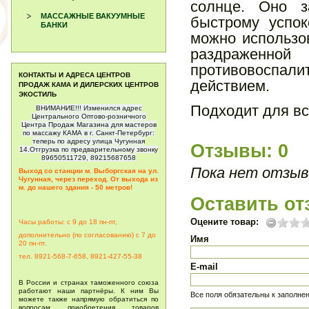
солнце. Оно з
МАССАЖНЫЕ ВАКУУМНЫЕ
быстрому успо
БАНКИ
можно использов
раздраженн
противовоспал
КОНТАКТЫ И АДРЕСА ЦЕНТРОВ
действием.
ПРОДАЖ КАМА И ДИЛЕРСКИХ ЦЕНТРОВ
ЭКОСТИЛЬ
Подходит для вс
ВНИМАНИЕ!!! Изменился адрес
Центрального Оптово-розничного
Центра Продаж Магазина для мастеров
по массажу КАМА в г. Санкт-Петербург:
теперь по адресу улица Чугунная
Отзывы: 0
14.Отгрузка по предварительному звонку
89650511729, 89215687658
Пока нет отзыв
Выход со станции м. Выборгская на ул.
Чугунная, через переход. От выхода из
м. до нашего здания - 50 метров!
Оставить от
Оцените товар:
Часы работы: с 9 до 18 пн-пт,
дополнительно (по согласованию) с 7 до
Имя
20
пн-пт.
тел. 8921-568-7-658, 8921-427-55-38
E-mail
В России и странах таможенного союза
работают наши партнёры. К ним Вы
Все поля обязательны к заполне
можете также напрямую обратиться по
вопросам приобретения товаров