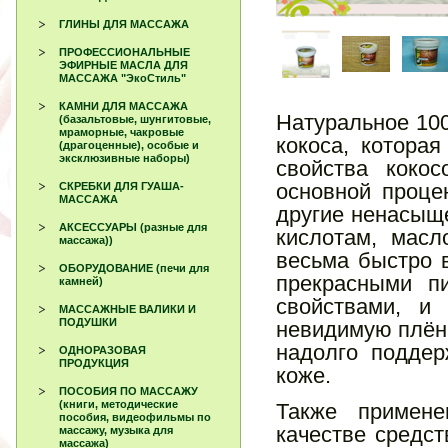
ГЛИНЫ ДЛЯ МАССАЖА
ПРОФЕССИОНАЛЬНЫЕ
ЭФИРНЫЕ МАСЛА ДЛЯ
МАССАЖА "ЭкоСтиль"
КАМНИ ДЛЯ МАССАЖА
Натуральное 10
(базальтовые, шунгитовые,
мраморные, чакровые
кокоса, котора
(драгоценные), особые и
эксклюзивные наборы)
свойства кокос
основной проце
СКРЕБКИ ДЛЯ ГУАША-
МАССАЖА
другие ненасыщ
АКСЕССУАРЫ (разные для
кислотам, масл
массажа))
весьма быстро 
ОБОРУДОВАНИЕ (печи для
прекрасными п
камней)
свойствами, и
МАССАЖНЫЕ ВАЛИКИ И
ПОДУШКИ
невидимую плён
надолго подде
ОДНОРАЗОВАЯ
ПРОДУКЦИЯ
коже.
ПОСОБИЯ ПО МАССАЖУ
(книги, методические
Также примене
пособия, видеофильмы по
качестве средст
массажу, музыка для
массажа)