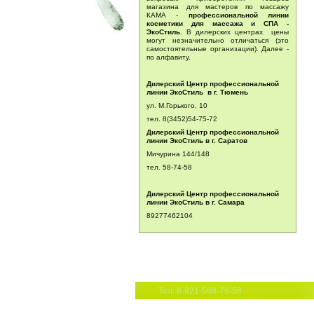
магазина для мастеров по массажу
КАМА -
профессиональной линии
косметики для массажа и СПА -
ЭкоСтиль
. В дилерских центрах цены
могут незначительно отличаться (это
самостоятельные организации). Далее -
по алфавиту.
Дилерский Центр профессиональной
линии ЭкоСтиль в г. Тюмень
ул. М.Горького, 10
тел. 8(3452)54-75-72
Дилерский Центр профессиональной
линии ЭкоСтиль в г. Саратов
Мичурина 144/148
тел.
58-74-58
Дилерский Центр профессиональной
линии ЭкоСтиль в г. Самара
89277462104
Тел: 8-921-568-76-58
8-921-427-55-38