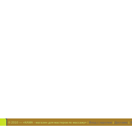
© 2010 — «КАМА - магазин для мастеров по массажу» |
Вход с паролем
|
Доставка
|
З