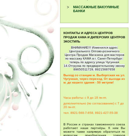
МАССАЖНЫЕ ВАКУУМНЫЕ
БАНКИ
КОНТАКТЫ И АДРЕСА ЦЕНТРОВ
ПРОДАЖ КАМА И ДИЛЕРСКИХ ЦЕНТРОВ
ЭКОСТИЛЬ
ВНИМАНИЕ!!! Изменился адрес
Центрального Оптово-розничного
Центра Продаж Магазина для мастеров
по массажу КАМА в г. Санкт-Петербург:
теперь по адресу улица Чугунная
14.Отгрузка по предварительному звонку
89650511729, 89215687658
Выход со станции м. Выборгская на ул.
Чугунная, через переход. От выхода из
м. до нашего здания - 50 метров!
Часы работы: с 9 до 18 пн-пт,
дополнительно (по согласованию) с 7 до
20
пн-пт.
тел. 8921-568-7-658, 8921-427-55-38
В России и странах таможенного союза
работают наши партнёры. К ним Вы
можете также напрямую обратиться по
вопросам приобретения товаров