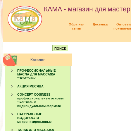
КАМА - магазин для мастер
Обратная
Доставка
Оптовы
связь
покупател
Каталог
ПРОФЕССИОНАЛЬНЫЕ
МАСЛА ДЛЯ МАССАЖА
"ЭкоСтиль"
АКЦИЯ МЕСЯЦА
CONCEPT COSINESS
профессиональные основы
ЭкоСтиль в
индивидуальном формате
НАТУРАЛЬНЫЕ
ВОДОРОСЛИ
микронизированные
ТАЛЬК ДЛЯ МАССАЖА