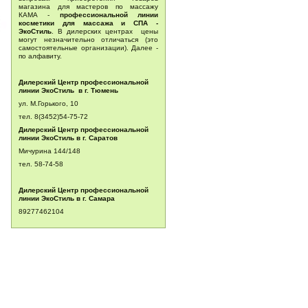
магазина для мастеров по массажу
КАМА -
профессиональной линии
косметики для массажа и СПА -
ЭкоСтиль
. В дилерских центрах цены
могут незначительно отличаться (это
самостоятельные организации). Далее -
по алфавиту.
Дилерский Центр профессиональной
линии ЭкоСтиль в г. Тюмень
ул. М.Горького, 10
тел. 8(3452)54-75-72
Дилерский Центр профессиональной
линии ЭкоСтиль в г. Саратов
Мичурина 144/148
тел.
58-74-58
Дилерский Центр профессиональной
линии ЭкоСтиль в г. Самара
89277462104