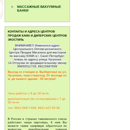
МАССАЖНЫЕ ВАКУУМНЫЕ
БАНКИ
КОНТАКТЫ И АДРЕСА ЦЕНТРОВ
ПРОДАЖ КАМА И ДИЛЕРСКИХ ЦЕНТРОВ
ЭКОСТИЛЬ
ВНИМАНИЕ!!! Изменился адрес
Центрального Оптово-розничного
Центра Продаж Магазина для мастеров
по массажу КАМА в г. Санкт-Петербург:
теперь по адресу улица Чугунная
14.Отгрузка по предварительному звонку
89650511729, 89215687658
Выход со станции м. Выборгская на ул.
Чугунная, через переход. От выхода из
м. до нашего здания - 50 метров!
Часы работы: с 9 до 18 пн-пт,
дополнительно (по согласованию) с 7 до
20
пн-пт.
тел. 8921-568-7-658, 8921-427-55-38
В России и странах таможенного союза
работают наши партнёры. К ним Вы
можете также напрямую обратиться по
вопросам приобретения товаров